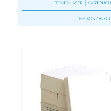
TONER LASER
CARTOUCHE
MAISON / ELE
Papeterie
Ramette Papier
CAR