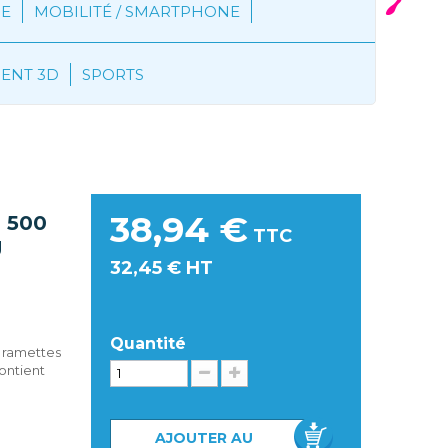
E
MOBILITÉ / SMARTPHONE
MENT 3D
SPORTS
 80g
38,94 €
 500
TTC
g
32,45 € HT
Quantité
5 ramettes
ontient
AJOUTER AU