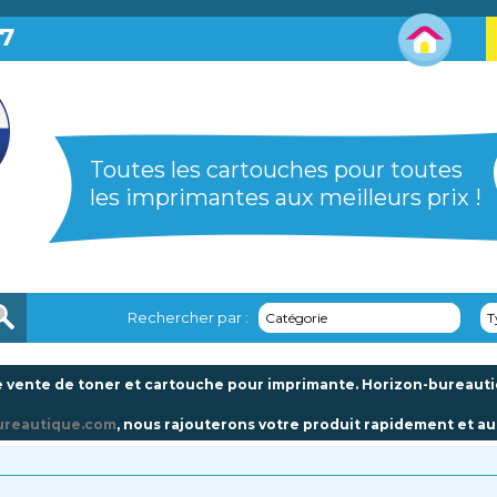
87
Toutes les cartouches pour toutes
les imprimantes aux meilleurs prix !
Rechercher par :
Catégorie
T
 vente de toner et cartouche pour imprimante. Horizon-bureautiqu
ureautique.com
, nous rajouterons votre produit rapidement et au 