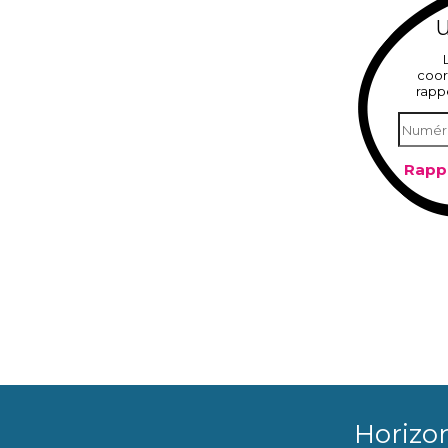
U
coor
rapp
Horizo