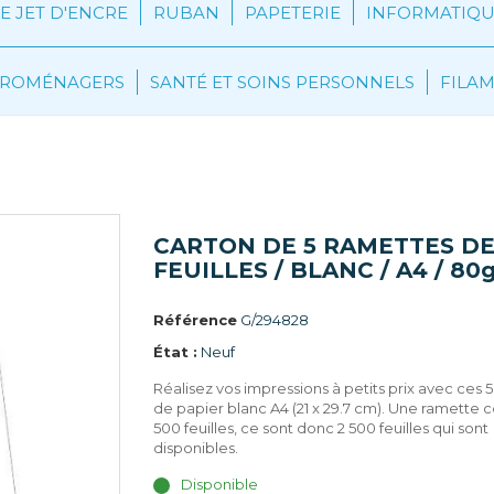
 JET D'ENCRE
RUBAN
PAPETERIE
INFORMATIQU
CTROMÉNAGERS
SANTÉ ET SOINS PERSONNELS
FILA
TON DE 5 RAMETTES DE 500 FEUILLES / BLANC / A4 /
CARTON DE 5 RAMETTES DE
FEUILLES / BLANC / A4 / 80
Référence
G/294828
État :
Neuf
Réalisez vos impressions à petits prix avec ces 
de papier blanc A4 (21 x 29.7 cm). Une ramette c
500 feuilles, ce sont donc 2 500 feuilles qui sont
disponibles.
Disponible