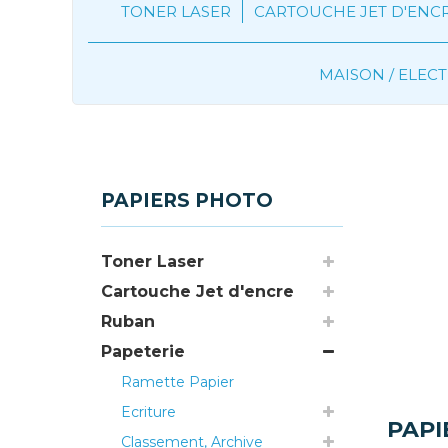
TONER LASER
CARTOUCHE JET D'ENC
MAISON / ELE
Papeterie
Produits en papier
P
PAPIERS PHOTO
Toner Laser
Cartouche Jet d'encre
Ruban
Papeterie
Ramette Papier
Ecriture
PAP
Classement, Archive