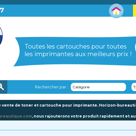
87
Toutes les cartouches pour toutes
les imprimantes aux meilleurs prix !
Rechercher par :
Catégorie
T
 vente de toner et cartouche pour imprimante. Horizon-bureautiqu
ureautique.com
, nous rajouterons votre produit rapidement et au 