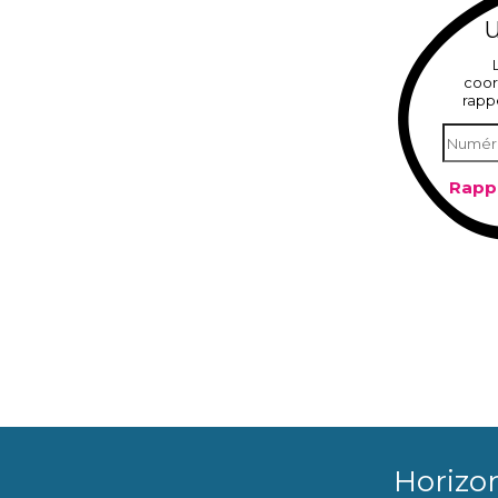
U
coor
rapp
Horizo