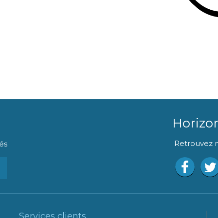
Horizo
Retrouvez n
és
Services clients