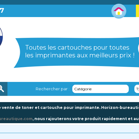
87
Toutes les cartouches pour toutes
les imprimantes aux meilleurs prix !
Rechercher par :
Catégorie
T
 vente de toner et cartouche pour imprimante. Horizon-bureautiqu
ureautique.com
, nous rajouterons votre produit rapidement et au 