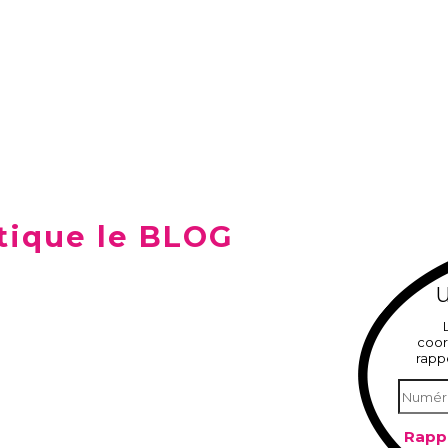
tique le BLOG
U
coor
rapp