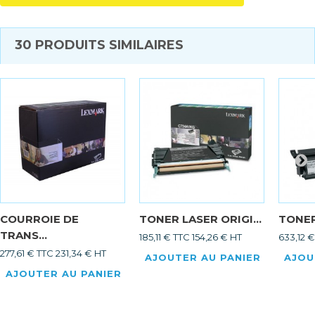
30 PRODUITS SIMILAIRES
COURROIE DE
TONER LASER ORIGI...
TONER
TRANS...
185,11 € TTC
154,26 € HT
633,12 
277,61 € TTC
231,34 € HT
AJOUTER AU PANIER
AJOU
AJOUTER AU PANIER