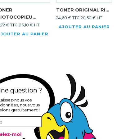
ONER
TONER ORIGINAL RI...
TONER
HOTOCOPIEU...
PHOTOCO
24,60 € TTC
20,50 € HT
,72 € TTC
83,10 € HT
91,96 € TT
AJOUTER AU PANIER
AJOUTER AU PANIER
AJOUTE
ne question ?
Laissez-nous vos
données, nous vous
elons gratuitement !