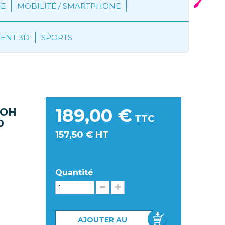
E
MOBILITÉ / SMARTPHONE
MENT 3D
SPORTS
JAUNE 12000 PAGES
189,00 €
COH
TTC
0
157,50 € HT
Quantité
AJOUTER AU