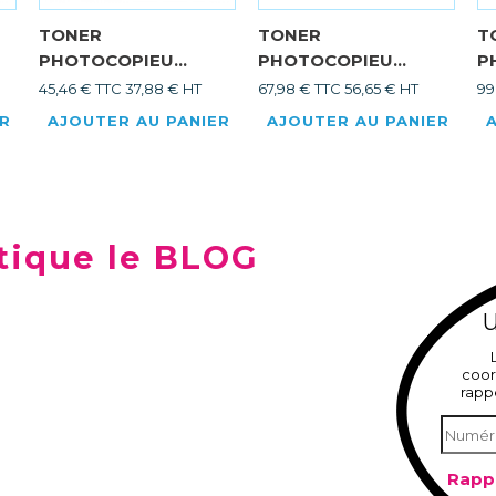
TONER
TONER
T
PHOTOCOPIEU...
PHOTOCOPIEU...
P
45,46 € TTC
37,88 € HT
67,98 € TTC
56,65 € HT
99
ER
AJOUTER AU PANIER
AJOUTER AU PANIER
tique le BLOG
U
coor
rapp