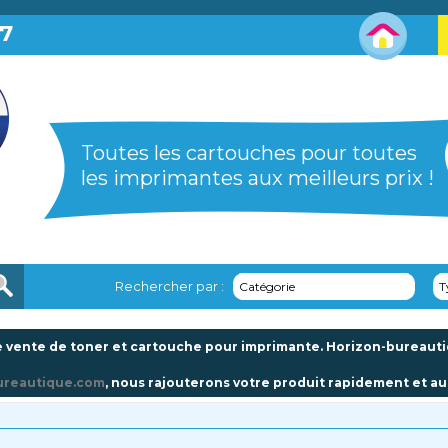
87
Toutes les cartouches pour toutes
les imprimantes aux meilleurs prix !
Rechercher par :
Catégorie
T
 vente de toner et cartouche pour imprimante. Horizon-bureautiqu
ureautique.com
, nous rajouterons votre produit rapidement et au 