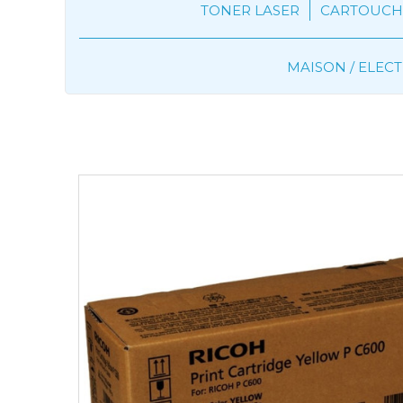
TONER LASER
CARTOUCHE
MAISON / ELE
Toner Laser
Ricoh
Toner Origin