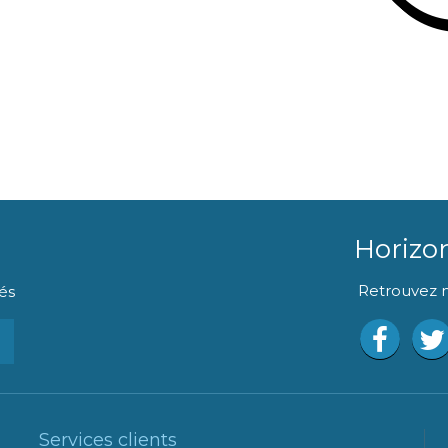
Horizo
Retrouvez n
és
Services clients