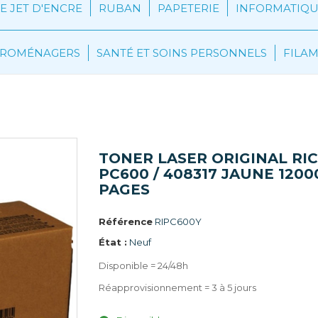
 JET D'ENCRE
RUBAN
PAPETERIE
INFORMATIQU
CTROMÉNAGERS
SANTÉ ET SOINS PERSONNELS
FILA
al
TONER LASER ORIGINAL RICOH PC600 / 408317 
TONER LASER ORIGINAL RI
PC600 / 408317 JAUNE 1200
PAGES
Référence
RIPC600Y
État :
Neuf
Disponible = 24/48h
Réapprovisionnement = 3 à 5 jours