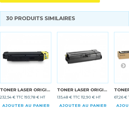
30 PRODUITS SIMILAIRES
TONER LASER ORIGI...
TONER LASER ORIGI...
TONER
232,54 € TTC
193,78 € HT
135,48 € TTC
112,90 € HT
67,26 €
AJOUTER AU PANIER
AJOUTER AU PANIER
AJOU