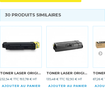
30 PRODUITS SIMILAIRES
TONER LASER ORIGI...
TONER LASER ORIGI...
TONER
232,54 € TTC
193,78 € HT
135,48 € TTC
112,90 € HT
67,26 €
AJOUTER AU PANIER
AJOUTER AU PANIER
AJOU