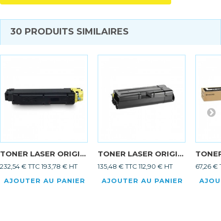
30 PRODUITS SIMILAIRES
TONER LASER ORIGI...
TONER LASER ORIGI...
TONER
232,54 € TTC
193,78 € HT
135,48 € TTC
112,90 € HT
67,26 €
AJOUTER AU PANIER
AJOUTER AU PANIER
AJOU