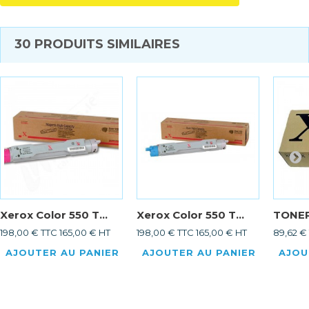
30 PRODUITS SIMILAIRES
Xerox Color 550 T...
Xerox Color 550 T...
TONER
198,00 € TTC
165,00 € HT
198,00 € TTC
165,00 € HT
89,62 €
AJOUTER AU PANIER
AJOUTER AU PANIER
AJOU