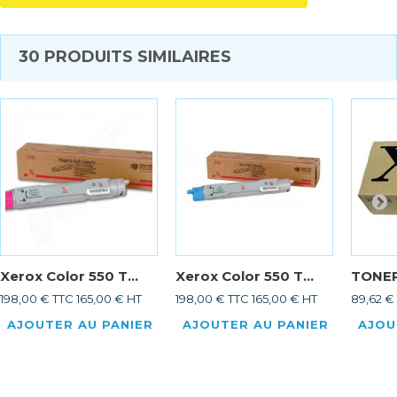
30 PRODUITS SIMILAIRES
Xerox Color 550 T...
Xerox Color 550 T...
TONER
198,00 € TTC
165,00 € HT
198,00 € TTC
165,00 € HT
89,62 €
AJOUTER AU PANIER
AJOUTER AU PANIER
AJOU