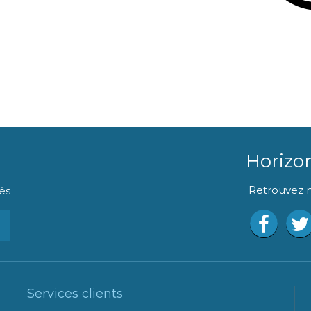
Horizo
Retrouvez n
és
Services clients