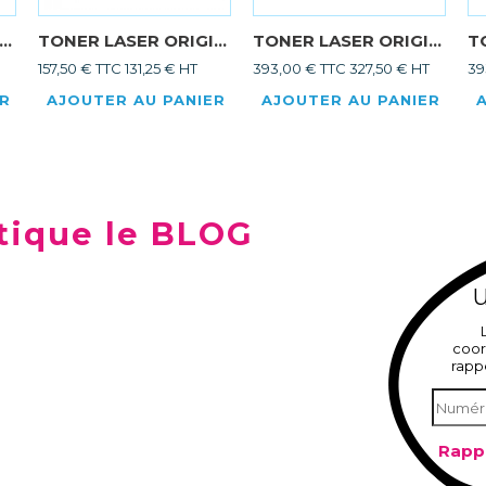
..
TONER LASER ORIGI...
TONER LASER ORIGI...
T
157,50 € TTC
131,25 € HT
393,00 € TTC
327,50 € HT
39
ER
AJOUTER AU PANIER
AJOUTER AU PANIER
tique le BLOG
U
coor
rapp