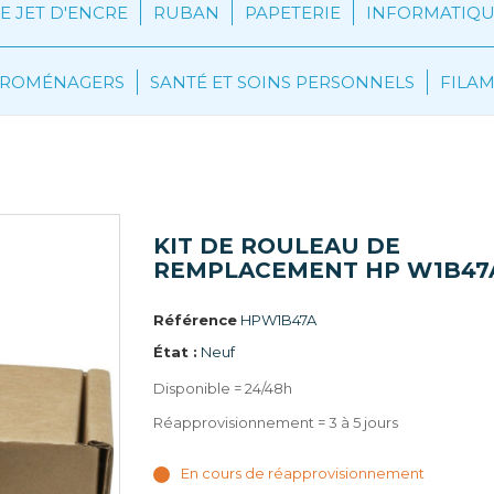
 JET D'ENCRE
RUBAN
PAPETERIE
INFORMATIQU
CTROMÉNAGERS
SANTÉ ET SOINS PERSONNELS
FILA
KIT DE ROULEAU DE REMPLACEMENT HP W1B47A
KIT DE ROULEAU DE
REMPLACEMENT HP W1B47
Référence
HPW1B47A
État :
Neuf
Disponible = 24/48h
Réapprovisionnement = 3 à 5 jours
En cours de réapprovisionnement