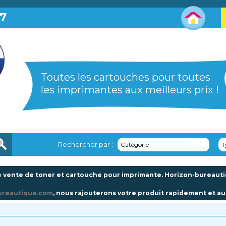
87
Toutes les cartouches pour toutes
les imprimantes aux meilleurs prix !
Rechercher par :
Catégorie
T
 vente de toner et cartouche pour imprimante. Horizon-bureautiqu
ureautique.com
, nous rajouterons votre produit rapidement et au 