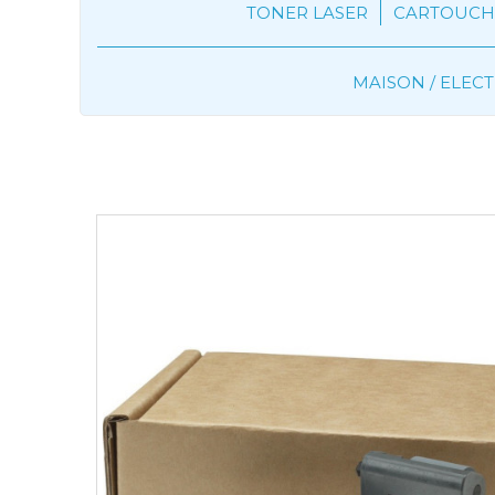
TONER LASER
CARTOUCHE
MAISON / ELE
Toner Laser
HP
Toner Original