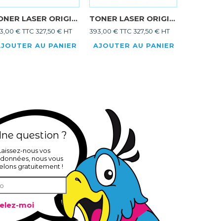
ONER LASER ORIGI...
TONER LASER ORIGI...
TONER L
3,00 € TTC
327,50 € HT
393,00 € TTC
327,50 € HT
386,86 € 
AJOUTER AU PANIER
AJOUTER AU PANIER
AJOUTE
ne question ?
Laissez-nous vos
données, nous vous
elons gratuitement !