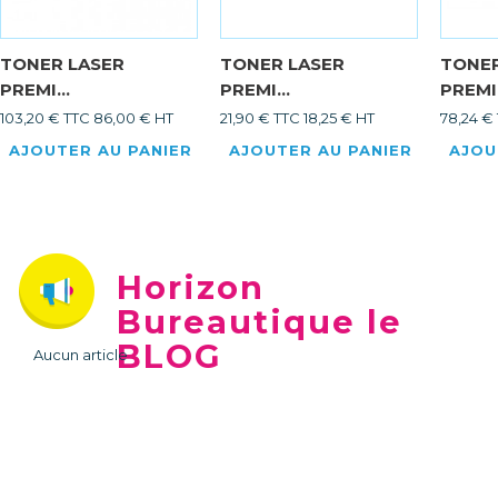
TONER LASER
TONER LASER
TONER
PREMI...
PREMI...
PREMI.
103,20 € TTC
86,00 € HT
21,90 € TTC
18,25 € HT
78,24 €
AJOUTER AU PANIER
AJOUTER AU PANIER
AJOU
Horizon
Bureautique le
BLOG
Aucun article